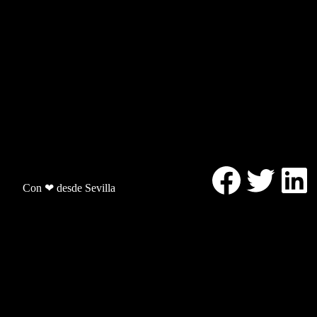
Facebo
Twitt
Li
Con ❤ desde Sevilla