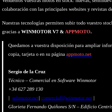
Vendemos vuestras motos en stock: nuevas, seminueva
colaboración con las principales websites y revistas d
Nuestras tecnologías permiten subir todo vuestro sto
gracias a
WINMOTOR V7 &
APPMOTO
.
Quedamos a vuestra disposición para ampliar info
copia, tarjeta o en su página
appmoto.net
Sergio de la Cruz
Técnico – Comercial en Software Winmotor
+34 627 289 130
|
winmotor.net
|
comercial@winmotor.net
|
Glorieta Fernando Quiñones S/N – Edificio Centris