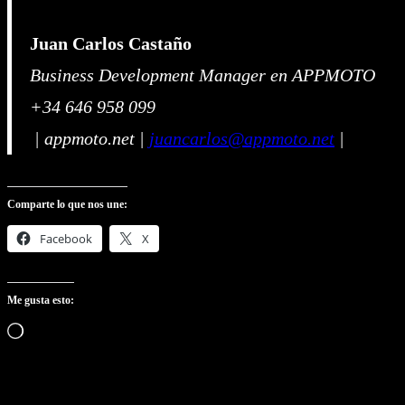
Juan Carlos Castaño
Business Development Manager en APPMOTO
+34 646 958 099
| appmoto.net |
juancarlos@appmoto.net
|
Comparte lo que nos une:
Facebook
X
Me gusta esto:
Cargando…