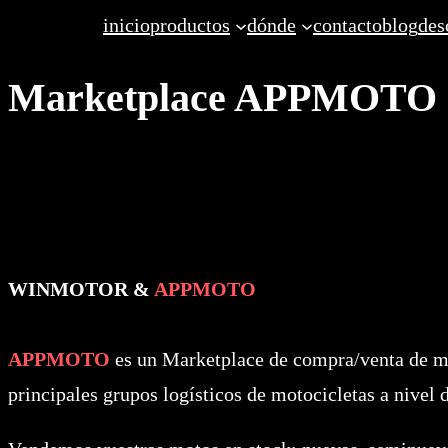
Saltar
inicio
productos
dónde
contacto
blog
des
al
Marketplace APPMOTO
contenido
WINMOTOR &
APPMOTO
APPMOTO
es un Marketplace de compra/venta de 
principales grupos logísticos de motocicletas a nivel 