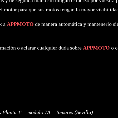
s y de segunda mano sin ningún esfuerzo por vuestra 
el motor para que sus motos tengan la mayor visibilidad
ck a
APPMOTO
de manera automática y mantenerlo sie
rmación o aclarar cualquier duda sobre
APPMOTO
o c
 Planta 1ª – modulo 7A – Tomares (Sevilla)