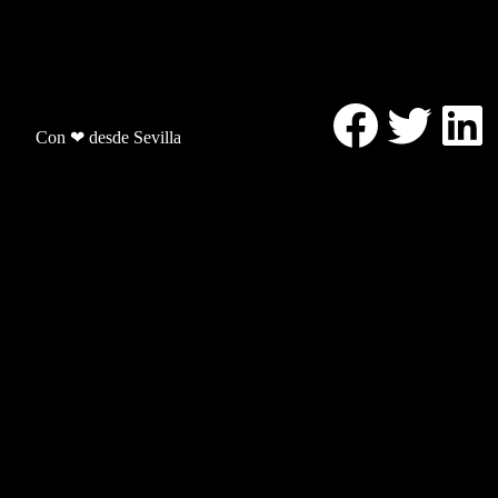
Facebo
Twitt
Li
Con ❤ desde Sevilla