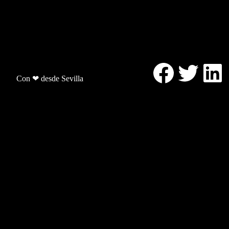
Facebo
Twitt
Li
Con ❤ desde Sevilla