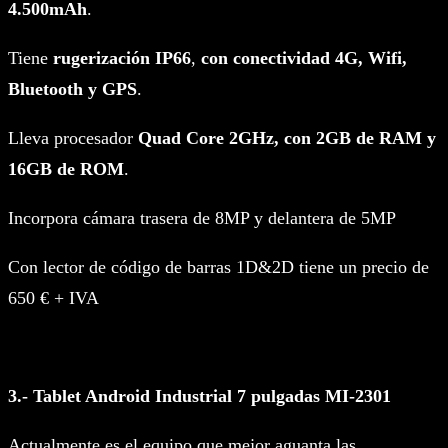
4.500mAh
.
Tiene
rugerización IP66
,
con conectividad 4G, Wifi,
Bluetooth y GPS
.
Lleva procesador
Quad Core 2GHz, con 2GB de RAM y
16GB de ROM
.
Incorpora cámara trasera de 8MP y delantera de 5MP
Con lector de código de barras 1D&2D tiene un precio de
650 € + IVA
3.- Tablet Android Industrial 7 pulgadas MI-2301
Actualmente es el equipo que mejor aguanta las